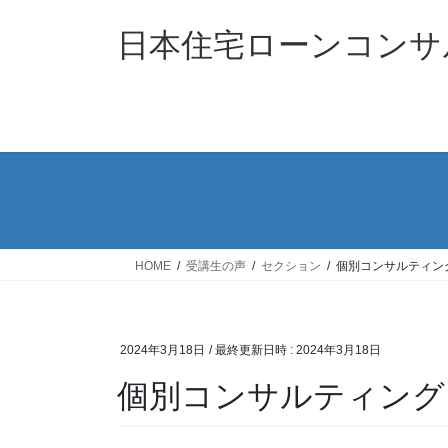
コ
ナ
ン
ビ
日本住宅ローンコンサ
テ
ゲ
ン
ー
ツ
シ
へ
ョ
ス
ン
キ
に
ッ
移
プ
動
HOME
受講生の声
セクション
個別コンサルティン
2024年3月18日
/ 最終更新日時 :
2024年3月18日
個別コンサルティング