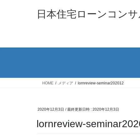
コ
ナ
ン
ビ
日本住宅ローンコンサ
テ
ゲ
ン
ー
ツ
シ
へ
ョ
ス
ン
キ
に
ッ
移
プ
動
HOME
メディア
lornreview-seminar202012
2020年12月3日
/ 最終更新日時 :
2020年12月3日
lornreview-seminar20