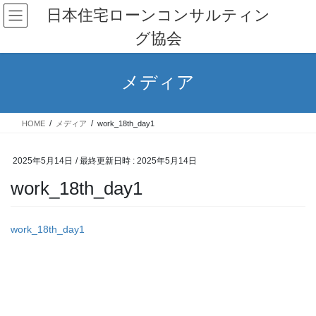
コ
ナ
日本住宅ローンコンサルティン
ン
ビ
グ協会
テ
ゲ
ン
ー
ツ
シ
メディア
へ
ョ
ス
ン
キ
に
HOME
メディア
work_18th_day1
ッ
移
プ
動
2025年5月14日
/ 最終更新日時 :
2025年5月14日
work_18th_day1
work_18th_day1