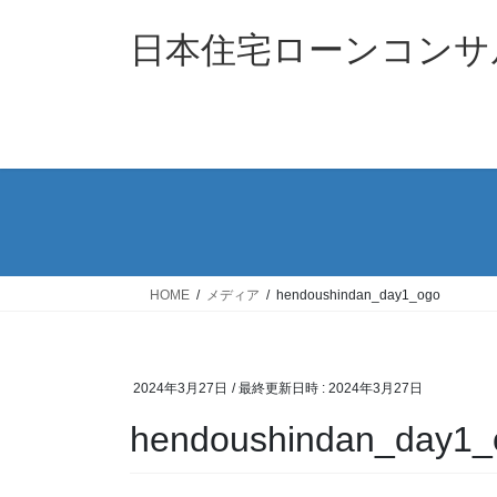
コ
ナ
ン
ビ
日本住宅ローンコンサ
テ
ゲ
ン
ー
ツ
シ
へ
ョ
ス
ン
キ
に
ッ
移
プ
動
HOME
メディア
hendoushindan_day1_ogo
2024年3月27日
/ 最終更新日時 :
2024年3月27日
hendoushindan_day1_