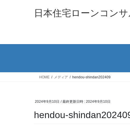
コ
ナ
ン
ビ
日本住宅ローンコンサ
テ
ゲ
ン
ー
ツ
シ
へ
ョ
ス
ン
キ
に
ッ
移
プ
動
HOME
メディア
hendou-shindan202409
2024年9月10日
/ 最終更新日時 :
2024年9月10日
hendou-shindan20240