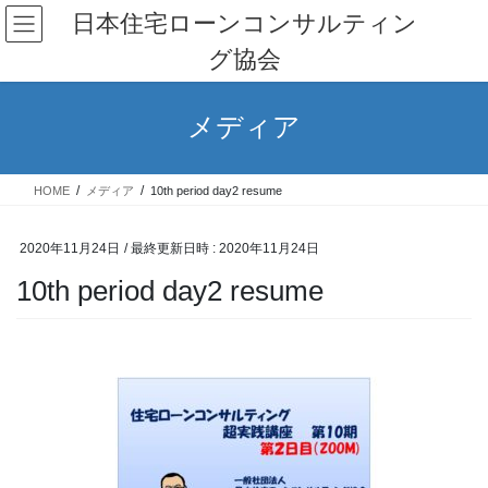
コ
ナ
日本住宅ローンコンサルティン
ン
ビ
グ協会
テ
ゲ
ン
ー
ツ
シ
メディア
へ
ョ
ス
ン
キ
に
HOME
メディア
10th period day2 resume
ッ
移
プ
動
2020年11月24日
/ 最終更新日時 :
2020年11月24日
10th period day2 resume